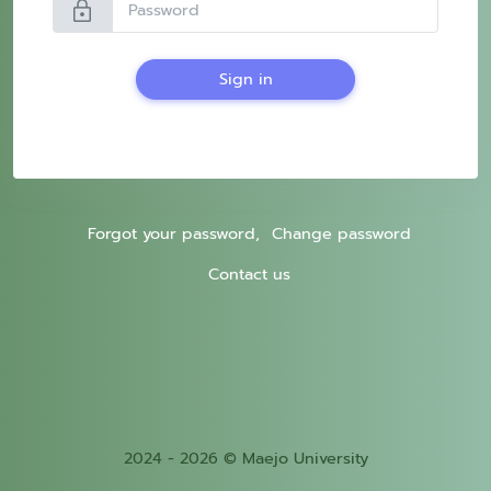
lock
Sign in
Forgot your password,
Change password
Contact us
2024 - 2026 © Maejo University