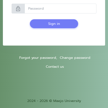
lock
Sign in
Forgot your password,
Change password
Contact us
2024 - 2026 © Maejo University