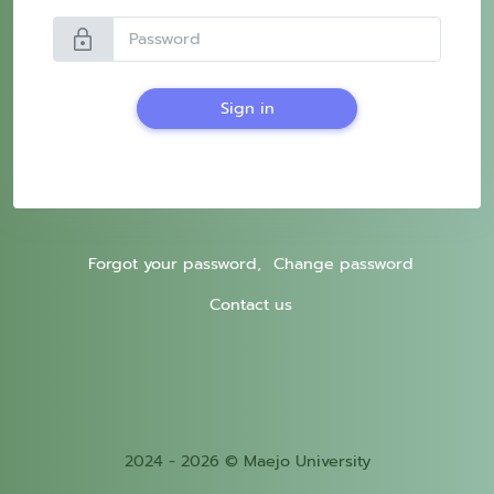
lock
Sign in
Forgot your password,
Change password
Contact us
2024 - 2026 © Maejo University