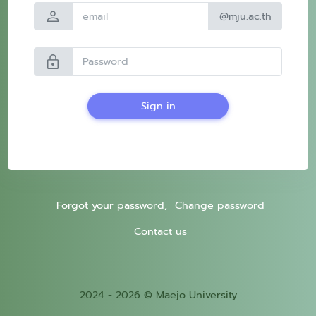
person
@mju.ac.th
lock
Sign in
Forgot your password,
Change password
Contact us
2024 - 2026 © Maejo University