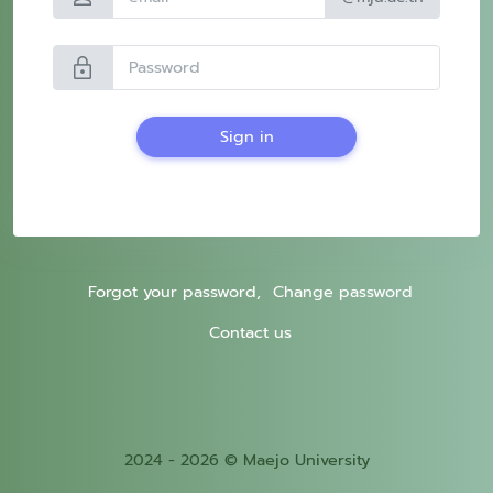
lock
Sign in
Forgot your password,
Change password
Contact us
2024 - 2026 © Maejo University