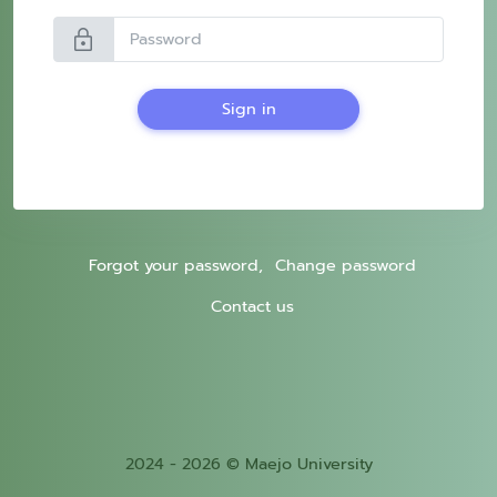
lock
Sign in
Forgot your password,
Change password
Contact us
2024 - 2026 © Maejo University